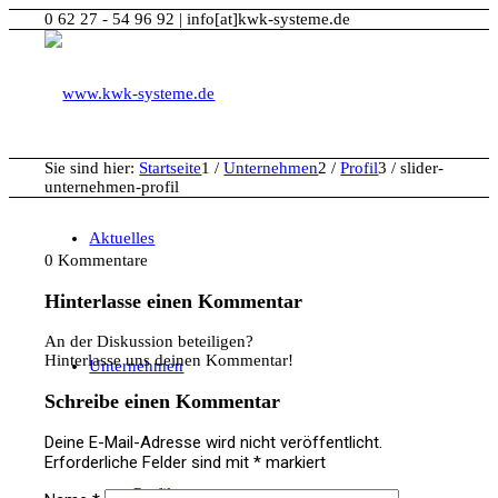
0 62 27 - 54 96 92 | info[at]kwk-systeme.de
Sie sind hier:
Startseite
1
/
Unternehmen
2
/
Profil
3
/
slider-
unternehmen-profil
Aktuelles
0
Kommentare
Hinterlasse einen Kommentar
An der Diskussion beteiligen?
Hinterlasse uns deinen Kommentar!
Unternehmen
Schreibe einen Kommentar
Deine E-Mail-Adresse wird nicht veröffentlicht.
Erforderliche Felder sind mit
*
markiert
Profil