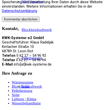
Wärmepumpe
Speicherung und Verarbeitung Ihrer Daten durch diese Website
einverstanden. Weitere Informationen erhalten Sie in der
Datenschutzerklärung
.
Kontakt
Blockheizkraftwerk
KWK-Systeme-e2 GmbH
Geschäftsführer: Klaus Radeljak
Kirrlacher Straße 10
68789 St. Leon-Rot
Telefon
0 62 27 – 54 96 92
Pelletheizung
Telefax
0 62 27 – 54 96 94
E-Mail
info[at]kwk-systeme.de
Ihre Anfrage zu
Wärmepumpe
Solar
Blockheizkraftwerk
Pelletheizung
Solar
Lüftung / Klima
Wasserbehandlung