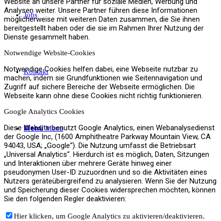
Website an unsere Partner für soziale Medien, Werbung und
Analysen weiter. Unsere Partner führen diese Informationen
Jobs
möglicherweise mit weiteren Daten zusammen, die Sie ihnen
bereitgestellt haben oder die sie im Rahmen Ihrer Nutzung der
Dienste gesammelt haben.
Notwendige Website-Cookies
Notwendige Cookies helfen dabei, eine Webseite nutzbar zu
Kontakt
machen, indem sie Grundfunktionen wie Seitennavigation und
Zugriff auf sichere Bereiche der Webseite ermöglichen. Die
Webseite kann ohne diese Cookies nicht richtig funktionieren.
Google Analytics Cookies
Diese Website benutzt Google Analytics, einen Webanalysedienst
Menü
Menü
der Google Inc, (1600 Amphitheatre Parkway Mountain View, CA
94043, USA; „Google“). Die Nutzung umfasst die Betriebsart
„Universal Analytics“. Hierdurch ist es möglich, Daten, Sitzungen
und Interaktionen über mehrere Geräte hinweg einer
pseudonymen User-ID zuzuordnen und so die Aktivitäten eines
Nutzers geräteübergreifend zu analysieren. Wenn Sie der Nutzung
und Speicherung dieser Cookies widersprechen möchten, können
Sie den folgenden Regler deaktivieren:
Hier klicken, um Google Analytics zu aktivieren/deaktivieren.