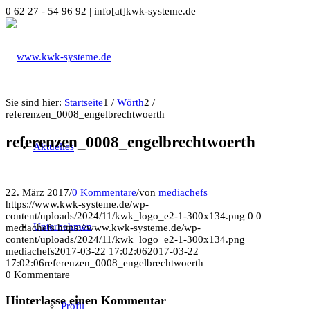
0 62 27 - 54 96 92 | info[at]kwk-systeme.de
Sie sind hier:
Startseite
1
/
Wörth
2
/
referenzen_0008_engelbrechtwoerth
referenzen_0008_engelbrechtwoerth
Aktuelles
22. März 2017
/
0 Kommentare
/
von
mediachefs
https://www.kwk-systeme.de/wp-
content/uploads/2024/11/kwk_logo_e2-1-300x134.png
0
0
Unternehmen
mediachefs
https://www.kwk-systeme.de/wp-
content/uploads/2024/11/kwk_logo_e2-1-300x134.png
mediachefs
2017-03-22 17:02:06
2017-03-22
17:02:06
referenzen_0008_engelbrechtwoerth
0
Kommentare
Hinterlasse einen Kommentar
Profil