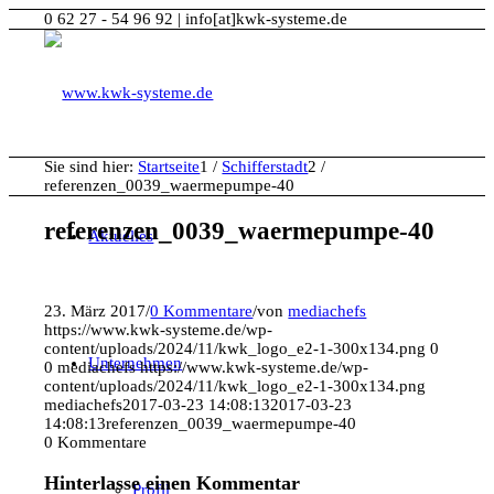
0 62 27 - 54 96 92 | info[at]kwk-systeme.de
Sie sind hier:
Startseite
1
/
Schifferstadt
2
/
referenzen_0039_waermepumpe-40
referenzen_0039_waermepumpe-40
Aktuelles
23. März 2017
/
0 Kommentare
/
von
mediachefs
https://www.kwk-systeme.de/wp-
content/uploads/2024/11/kwk_logo_e2-1-300x134.png
0
Unternehmen
0
mediachefs
https://www.kwk-systeme.de/wp-
content/uploads/2024/11/kwk_logo_e2-1-300x134.png
mediachefs
2017-03-23 14:08:13
2017-03-23
14:08:13
referenzen_0039_waermepumpe-40
0
Kommentare
Hinterlasse einen Kommentar
Profil