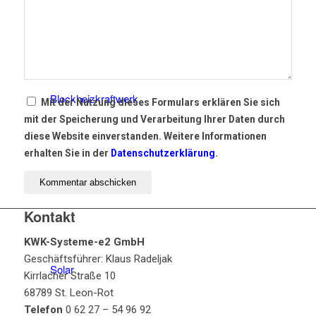
Wärmepumpe
Blockheizkraftwerk
Mit der Nutzung dieses Formulars erklären Sie sich
mit der Speicherung und Verarbeitung Ihrer Daten durch
diese Website einverstanden. Weitere Informationen
erhalten Sie in der
Datenschutzerklärung
.
Pelletheizung
Kontakt
KWK-Systeme-e2 GmbH
Geschäftsführer: Klaus Radeljak
Solar
Kirrlacher Straße 10
68789 St. Leon-Rot
Telefon
0 62 27 – 54 96 92