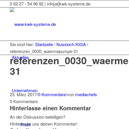
0 62 27 - 54 96 92 | info[at]kwk-systeme.de
Sie sind hier:
Startseite
/
Nussloch KIGA
/
referenzen_0030_waermepumpe-31
referenzen_0030_waerm
Aktuelles
31
Unternehmen
23. März 2017
/
0 Kommentare
/
von
mediachefs
0
Kommentare
Hinterlasse einen Kommentar
An der Diskussion beteiligen?
Hinterlasse uns deinen Kommentar!
Profil