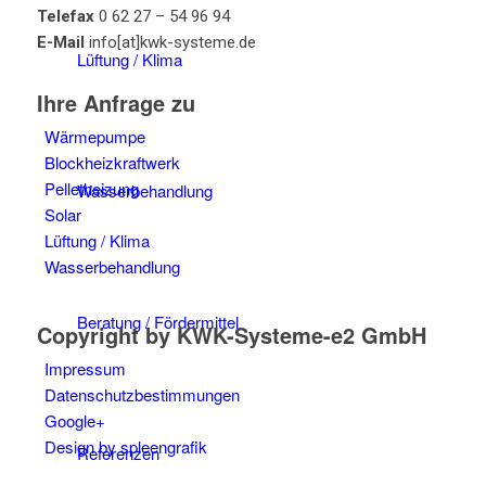
Telefax
0 62 27 – 54 96 94
E-Mail
info[at]kwk-systeme.de
Lüftung / Klima
Ihre Anfrage zu
Wärmepumpe
Blockheizkraftwerk
Pelletheizung
Wasserbehandlung
Solar
Lüftung / Klima
Wasserbehandlung
Beratung / Fördermittel
Copyright by KWK-Systeme-e2 GmbH
Impressum
Datenschutzbestimmungen
Google+
Design by spleengrafik
Referenzen