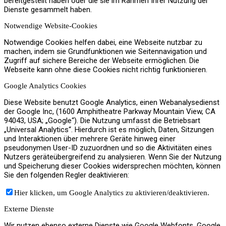
bereitgestellt haben oder die sie im Rahmen Ihrer Nutzung der
Dienste gesammelt haben.
Jobs
Notwendige Website-Cookies
Notwendige Cookies helfen dabei, eine Webseite nutzbar zu
machen, indem sie Grundfunktionen wie Seitennavigation und
Zugriff auf sichere Bereiche der Webseite ermöglichen. Die
Webseite kann ohne diese Cookies nicht richtig funktionieren.
Kontakt
Google Analytics Cookies
Diese Website benutzt Google Analytics, einen Webanalysedienst
der Google Inc, (1600 Amphitheatre Parkway Mountain View, CA
94043, USA; „Google“). Die Nutzung umfasst die Betriebsart
„Universal Analytics“. Hierdurch ist es möglich, Daten, Sitzungen
Menü
Menü
und Interaktionen über mehrere Geräte hinweg einer
pseudonymen User-ID zuzuordnen und so die Aktivitäten eines
Nutzers geräteübergreifend zu analysieren. Wenn Sie der Nutzung
und Speicherung dieser Cookies widersprechen möchten, können
Sie den folgenden Regler deaktivieren:
Hier klicken, um Google Analytics zu aktivieren/deaktivieren.
Externe Dienste
Wir nutzen ebenso externe Dienste wie Google Webfonts, Google