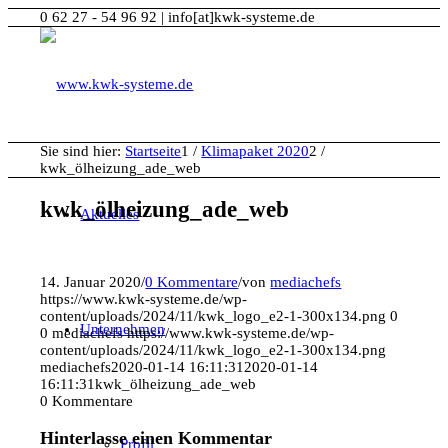
0 62 27 - 54 96 92 | info[at]kwk-systeme.de
Sie sind hier:
Startseite
1
/
Klimapaket 2020
2
/
kwk_ölheizung_ade_web
kwk_ölheizung_ade_web
Aktuelles
14. Januar 2020
/
0 Kommentare
/
von
mediachefs
https://www.kwk-systeme.de/wp-
content/uploads/2024/11/kwk_logo_e2-1-300x134.png
0
Unternehmen
0
mediachefs
https://www.kwk-systeme.de/wp-
content/uploads/2024/11/kwk_logo_e2-1-300x134.png
mediachefs
2020-01-14 16:11:31
2020-01-14
16:11:31
kwk_ölheizung_ade_web
0
Kommentare
Hinterlasse einen Kommentar
Profil