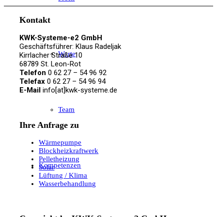
Kontakt
KWK-Systeme-e2 GmbH
Geschäftsführer: Klaus Radeljak
Werte
Kirrlacher Straße 10
68789 St. Leon-Rot
Telefon
0 62 27 – 54 96 92
Telefax
0 62 27 – 54 96 94
E-Mail
info[at]kwk-systeme.de
Team
Ihre Anfrage zu
Wärmepumpe
Blockheizkraftwerk
Pelletheizung
Kompetenzen
Solar
Lüftung / Klima
Wasserbehandlung