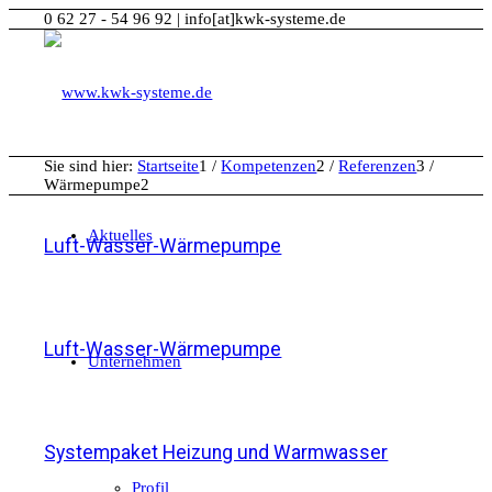
0 62 27 - 54 96 92 | info[at]kwk-systeme.de
Sie sind hier:
Startseite
1
/
Kompetenzen
2
/
Referenzen
3
/
Wärmepumpe2
Aktuelles
Luft-Wasser-Wärmepumpe
Luft-Wasser-Wärmepumpe
Unternehmen
Systempaket Heizung und Warmwasser
Profil