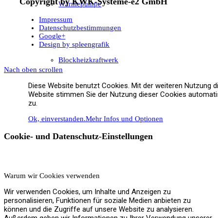
Copyright by KWK-Systeme-e2 GmbH
Wärmepumpe
Impressum
Datenschutzbestimmungen
Google+
Design by spleengrafik
Blockheizkraftwerk
Nach oben scrollen
Diese Website benutzt Cookies. Mit der weiteren Nutzung d
Website stimmen Sie der Nutzung dieser Cookies automat
zu.
Pelletheizung
Ok, einverstanden.
Mehr Infos und Optionen
Cookie- und Datenschutz-Einstellungen
Solar
Warum wir Cookies verwenden
Wir verwenden Cookies, um Inhalte und Anzeigen zu
personalisieren, Funktionen für soziale Medien anbieten zu
können und die Zugriffe auf unsere Website zu analysieren.
Außerdem geben wir Informationen zu Ihrer Verwendung unserer