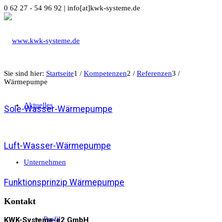
0 62 27 - 54 96 92 | info[at]kwk-systeme.de
Sie sind hier:
Startseite
1
/
Kompetenzen
2
/
Referenzen
3
/
Wärmepumpe
Aktuelles
Sole-Wasser-Wärmepumpe
Luft-Wasser-Wärmepumpe
Unternehmen
Funktionsprinzip Wärmepumpe
Kontakt
Profil
KWK-Systeme-e2 GmbH