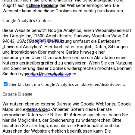
machen, indem sie Grundfunktionen wie Seitennavigation und
Zugriff auf sichere Bereiche der Webseite ermöglichen. Die
Lüftung / Klima
Webseite kann ohne diese Cookies nicht richtig funktionieren.
Google Analytics Cookies
Diese Website benutzt Google Analytics, einen Webanalysedienst
der Google Inc, (1600 Amphitheatre Parkway Mountain View, CA
Wasserbehandlung
94043, USA; „Google“). Die Nutzung umfasst die Betriebsart
„Universal Analytics“. Hierdurch ist es möglich, Daten, Sitzungen
und Interaktionen über mehrere Geräte hinweg einer
pseudonymen User-ID zuzuordnen und so die Aktivitäten eines
Nutzers geräteübergreifend zu analysieren. Wenn Sie der Nutzung
und Speicherung dieser Cookies widersprechen möchten, können
Sie den folgenden Regler deaktivieren:
Beratung / Fördermittel
Hier klicken, um Google Analytics zu aktivieren/deaktivieren.
Externe Dienste
Wir nutzen ebenso externe Dienste wie Google Webfonts, Google
Maps und externe Video-Anbieter. Sofern diese Dienste
Referenzen
persönliche Daten wie z.B. Ihre IP-Adresse speichern, haben Sie
hier die Möglichkeit, der Speicherung zu widersprechen. Bitte
beachten Sie allerdings, dass dies die Funktionalität und das
Aussehen der Website erheblich beeinflussen kann. Die