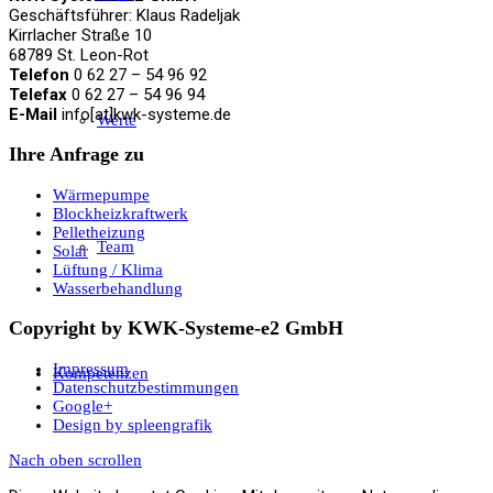
Geschäftsführer: Klaus Radeljak
Kirrlacher Straße 10
68789 St. Leon-Rot
Telefon
0 62 27 – 54 96 92
Telefax
0 62 27 – 54 96 94
E-Mail
info[at]kwk-systeme.de
Werte
Ihre Anfrage zu
Wärmepumpe
Blockheizkraftwerk
Pelletheizung
Team
Solar
Lüftung / Klima
Wasserbehandlung
Copyright by KWK-Systeme-e2 GmbH
Impressum
Kompetenzen
Datenschutzbestimmungen
Google+
Design by spleengrafik
Nach oben scrollen