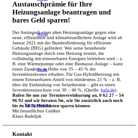
Austauschprämie für Ihre
Heizungsanlage beantragen und
bares Geld sparen!
Der Austausch einer alten Heizungsanlage gegen eine
Werte
neue, effizientere und klimafreundlichere Anlage wird ab
Januar 2021 mit der Bundesförderung für effiziente
Gebäude (BEG) gefördert. Wer seine bestehende
Heizungsanlage durch eine Heizung ersetzt, die
vollständig mit erneuerbaren Energien betrieben wird – z.
B. eine Wärmepumpe oder eine Biomasse-Anlage – kann
einen Zuschuss in Höhe von 35 – 45 % der
Team
Investitionskosten erhalten. Für Gas-Hybridheizung mit
einem Erneuerbaren-Anteil von mindestens 25 % – z. B.
über die Einbindung von Solarthermie – gibt es einen
Investitionszuschuss von 30 – 40 %. (Quelle:
bafa.de
)
Rufen Sie uns zur Terminvereinbarung an, 0 62 27 – 54
96 92
und wir beraten Sie, wie Sie zusätzlich auch noch
Kompetenzen
bis zu
50 % Heizkosten sparen können.
Mit freundlichen Grüßen
Klaus Radeljak
Kontakt