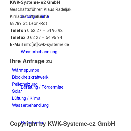
KWK-Systeme-e2 GmbH
Geschäftsführer: Klaus Radeljak
Lüftung / Klima
Kirrlacher Straße 10
68789 St. Leon-Rot
Telefon
0 62 27 – 54 96 92
Telefax
0 62 27 – 54 96 94
E-Mail
info[at]kwk-systeme.de
Wasserbehandlung
Ihre Anfrage zu
Wärmepumpe
Blockheizkraftwerk
Pelletheizung
Beratung / Fördermittel
Solar
Lüftung / Klima
Wasserbehandlung
Copyright by KWK-Systeme-e2 GmbH
Referenzen