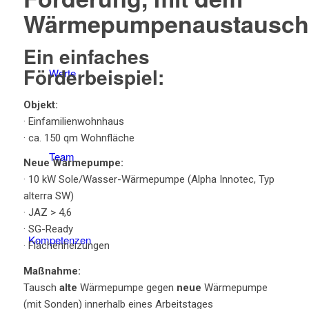
Wärmepumpenaustausch
Ein einfaches
Förderbeispiel:
Werte
Objekt:
· Einfamilienwohnhaus
· ca. 150 qm Wohnfläche
Team
Neue Wärmepumpe:
· 10 kW Sole/Wasser-Wärmepumpe (Alpha Innotec, Typ
alterra SW)
· JAZ > 4,6
· SG-Ready
Kompetenzen
· Flächenheizungen
Maßnahme:
Tausch
alte
Wärmepumpe gegen
neue
Wärmepumpe
(mit Sonden) innerhalb eines Arbeitstages